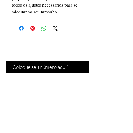
todos os ajustes necessários para se
adequar ao seu tamanho.
Cadastre-se para receber
nossas
promoções
e
novidades
!
Cadastrar
Fale conosco
Vendas:
(11) 97532-
2539