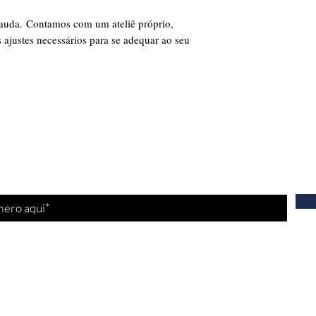
cauda. Contamos com um ateliê próprio,
 ajustes necessários para se adequar ao seu
tre-se para receber nossas
promoções
e
nov
Fale conosco