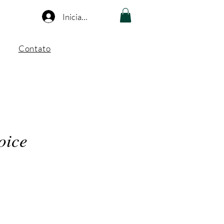
Iniciar sesión
Contato
oice
ecio