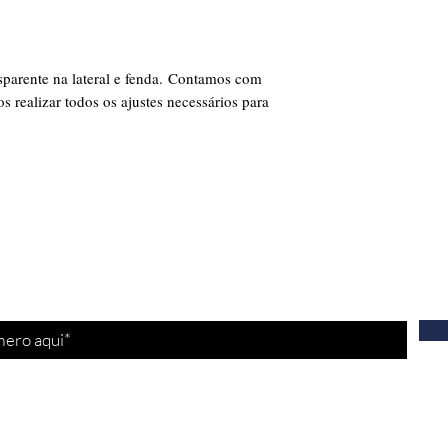
sparente na lateral e fenda. Contamos com
s realizar todos os ajustes necessários para
tre-se para receber nossas
promoções
e
nov