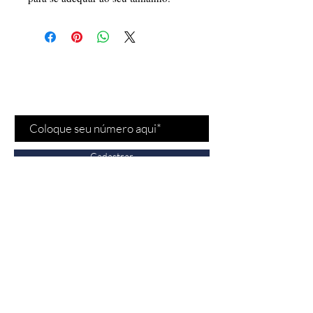
Cadastre-se para receber
nossas
promoções
e
novidades
!
Cadastrar
Fale conosco
Vendas:
(11) 97532-
2539
Bela Cintra - Jardins/SP
n° 1693, São Paulo,