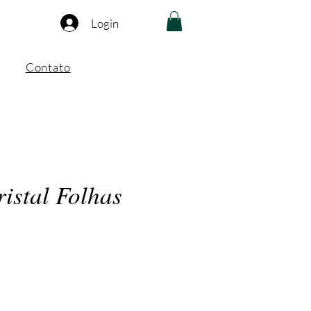
Login
Contato
istal Folhas