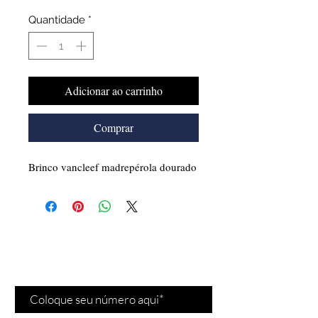
Quantidade
*
Adicionar ao carrinho
Comprar
Brinco vancleef madrepérola dourado
Cadastre-se para receber
nossas
promoções
e
novidades
!