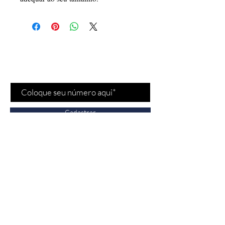
Cadastre-se para receber
nossas
promoções
e
novidades
!
Cadastrar
Fale conosco
Vendas:
(11) 97532-
2539
Bela Cintra - Jardins/SP
n° 1693, São Paulo,