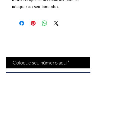
adequar ao seu tamanho.
Cadastre-se para receber
nossas
promoções
e
novidades
!
Cadastrar
Fale conosco
Vendas:
(11) 97532-
2539
Bela Cintra - Jardins/SP