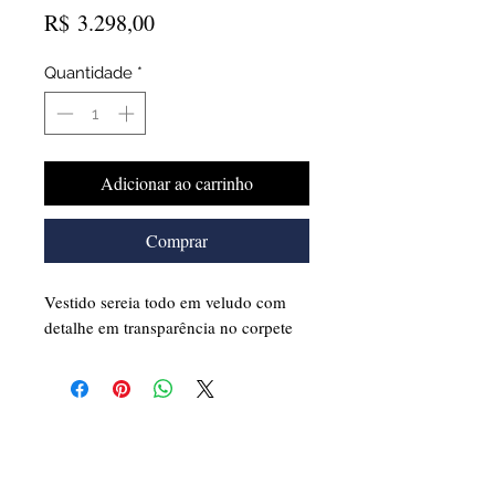
Preço
R$ 3.298,00
Quantidade
*
Adicionar ao carrinho
Comprar
Vestido sereia todo em veludo com
detalhe em transparência no corpete
Cadastre-se para receber
nossas
promoções
e
novidades
!