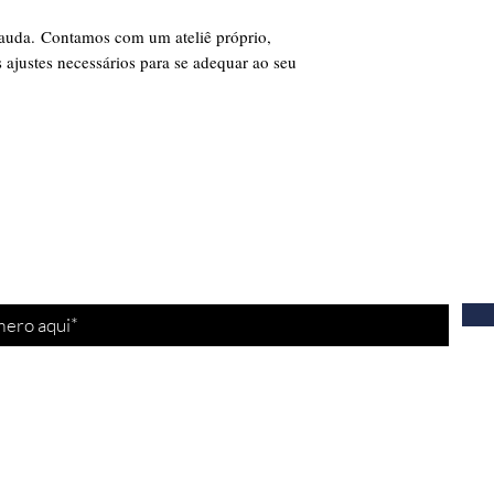
cauda. Contamos com um ateliê próprio,
 ajustes necessários para se adequar ao seu
tre-se para receber nossas
promoções
e
nov
Fale conosco