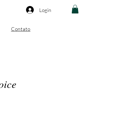
Login
Contato
oice
ço