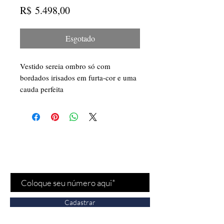
Preço
R$ 5.498,00
Esgotado
Vestido sereia ombro só com
bordados irisados em furta-cor e uma
cauda perfeita
Cadastre-se para receber
nossas
promoções
e
novidades
!
Cadastrar