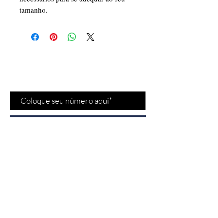
tamanho.
Cadastre-se para receber
nossas
promoções
e
novidades
!
Cadastrar
Fale conosco
Vendas:
(11) 97532-
2539
Bela Cintra - Jardins/SP