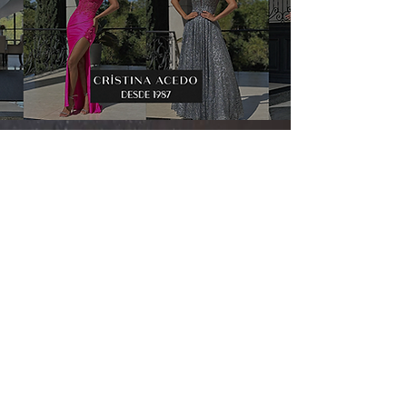
Cadastre-se para receber
nossas
promoções
e
novidades
!
Cadastrar
Fale conosco
Vendas:
(11) 97532-
2539