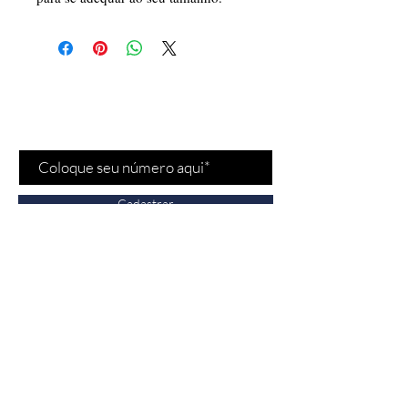
Cadastre-se para receber
nossas
promoções
e
novidades
!
Cadastrar
Fale conosco
Vendas:
(11) 97532-
2539
Bela Cintra - Jardins/SP
n° 1693, São Paulo,