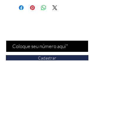
Cadastre-se para receber
nossas
promoções
e
novidades
!
Cadastrar
Fale conosco
Vendas:
(11) 97532-
2539
Bela Cintra - Jardins/SP
n° 1693, São Paulo,
Brasil - CEP 01415007