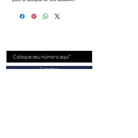
Cadastre-se para receber
nossas
promoções
e
novidades
!
Cadastrar
Fale conosco
Vendas:
(11) 97532-
2539
Bela Cintra - Jardins/SP
n° 1693, São Paulo,